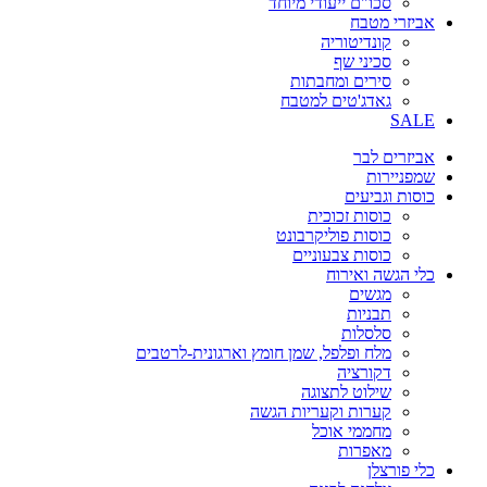
סכו"ם ייעודי מיוחד
אביזרי מטבח
קונדיטוריה
סכיני שף
סירים ומחבתות
גאדג'טים למטבח
SALE
אביזרים לבר
שמפניירות
כוסות וגביעים
כוסות זכוכית
כוסות פוליקרבונט
כוסות צבעוניים
כלי הגשה ואירוח
מגשים
תבניות
סלסלות
מלח ופלפל, שמן חומץ וארגונית-לרטבים
דקורציה
שילוט לתצוגה
קערות וקעריות הגשה
מחממי אוכל
מאפרות
כלי פורצלן