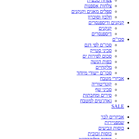
צפחה טבעית
צלחות אספנות
ספלים מאגים וקנקנים
חלבון וסוכרון
קנקנים ודיספנסרים
קנקנים
דיספנסרים
סכו"ם
סכו"ם לפי דגם
סכיני סטייק
סכום לפירות ים
כפות הגשה
מלקחיים
סכו"ם ייעודי מיוחד
אביזרי מטבח
קונדיטוריה
סכיני שף
סירים ומחבתות
גאדג'טים למטבח
SALE
אביזרים לבר
שמפניירות
כוסות וגביעים
כוסות זכוכית