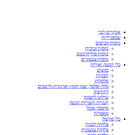
אביזרים לבר
שמפניירות
כוסות וגביעים
כוסות זכוכית
כוסות פוליקרבונט
כוסות צבעוניים
כלי הגשה ואירוח
מגשים
תבניות
סלסלות
מלח ופלפל, שמן חומץ וארגונית-לרטבים
דקורציה
שילוט לתצוגה
קערות וקעריות הגשה
מחממי אוכל
מאפרות
כלי פורצלן
צלחות לבנות
צלחות צבעונית