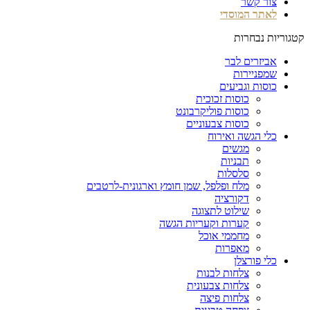
צור קשר
לאתר המוסדי
קטגוריות נבחרות
אביזרים לבר
שמפניירות
כוסות וגביעים
כוסות זכוכית
כוסות פוליקרבונט
כוסות צבעוניים
כלי הגשה ואירוח
מגשים
תבניות
סלסלות
מלח ופלפל, שמן חומץ וארגונית-לרטבים
דקורציה
שילוט לתצוגה
קערות וקעריות הגשה
מחממי אוכל
מאפרות
כלי פורצלן
צלחות לבנות
צלחות צבעונית
צלחות פיצה