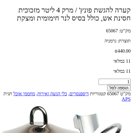
קערה להגשת פונץ' / מרק 4 ליטר מזכוכית
חסינת אש, כולל בסיס לנר חימומית ומצקת
מק"ט: 65067
תוצרת: גרמניה
₪
440.00
11 במלאי
11 במלאי
כמות
של
הוספה לסל
קערה
מק"ט
65067
קטגוריות
דיספנסרים
,
כלי הגשה ואירוח
,
מחממי אוכל
תגית
להגשת
APS
פונץ'
/
מרק
4
ליטר
מזכוכית