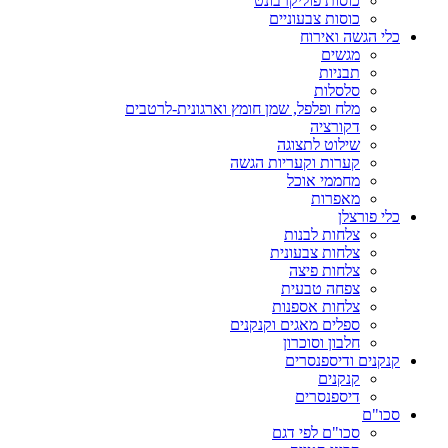
כוסות פוליקרבונט
כוסות צבעוניים
כלי הגשה ואירוח
מגשים
תבניות
סלסלות
מלח ופלפל, שמן חומץ וארגונית-לרטבים
דקורציה
שילוט לתצוגה
קערות וקעריות הגשה
מחממי אוכל
מאפרות
כלי פורצלן
צלחות לבנות
צלחות צבעונית
צלחות פיצה
צפחה טבעית
צלחות אספנות
ספלים מאגים וקנקנים
חלבון וסוכרון
קנקנים ודיספנסרים
קנקנים
דיספנסרים
סכו"ם
סכו"ם לפי דגם