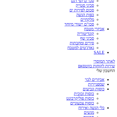
סכו"ם לפי דגם
סכיני סטייק
סכום לפירות ים
כפות הגשה
מלקחיים
סכו"ם ייעודי מיוחד
אביזרי מטבח
קונדיטוריה
סכיני שף
סירים ומחבתות
גאדג'טים למטבח
SALE
לאתר המוסדי
שירות לקוחות בווטסאפ
החשבון שלי
אביזרים לבר
שמפניירות
כוסות וגביעים
כוסות זכוכית
כוסות פוליקרבונט
כוסות צבעוניים
כלי הגשה ואירוח
מגשים