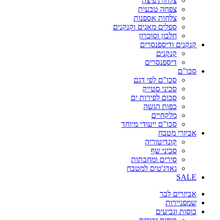
צלחות פיצה
צפחה טבעית
צלחות אספנות
ספלים מאגים וקנקנים
חלבון וסוכרון
קנקנים ודיספנסרים
קנקנים
דיספנסרים
סכו"ם
סכו"ם לפי דגם
סכיני סטייק
סכום לפירות ים
כפות הגשה
מלקחיים
סכו"ם ייעודי מיוחד
אביזרי מטבח
קונדיטוריה
סכיני שף
סירים ומחבתות
גאדג'טים למטבח
SALE
אביזרים לבר
שמפניירות
כוסות וגביעים