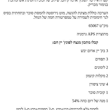
קערה 4 ליטר לפונץ' או מרק חם. שילוב של זכוכית חסינת אש ומתכת
בגימור מבריק.
הערכה כוללת מצקת להגשה, מוט נירוסטה להמסת סוכר ובתחתית בסיס
לנר חימומית לשמירה על טמפרטורה חמה של הנוזל.
מק"ט 65067
מתוצרת APS גרמניה
קבלו מתכון מנצח לפונץ' יין חם:
3 בק' יין אדום יבש
3 תפוזים
2 לימונים
2 מקלות קינמון
4 שיני ציפורן
1 קובית סוכר
1 מנה של רום כהה 54%
לחמם (לא להרתיח) היין+מיץ מ-2 תפוזים+מיץ מ-1 לימון