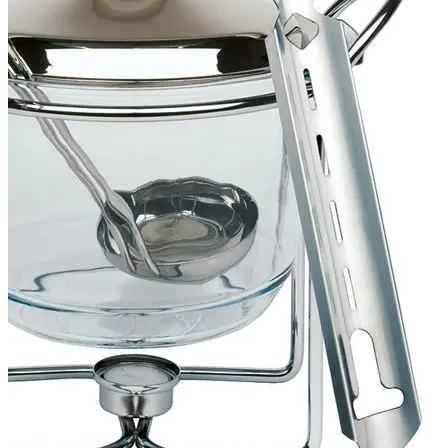
חסינת
אש,
כולל
בסיס
לנר
חימומית
ומצקת