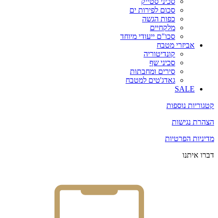
סכיני סטייק
סכום לפירות ים
כפות הגשה
מלקחיים
סכו"ם ייעודי מיוחד
אביזרי מטבח
קונדיטוריה
סכיני שף
סירים ומחבתות
גאדג'טים למטבח
SALE
קטגוריות נוספות
הצהרת נגישות
מדיניות הפרטיות
דברו איתנו