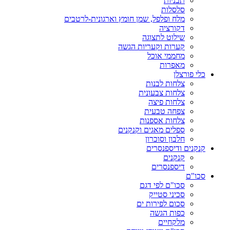
תבניות
סלסלות
מלח ופלפל, שמן חומץ וארגונית-לרטבים
דקורציה
שילוט לתצוגה
קערות וקעריות הגשה
מחממי אוכל
מאפרות
כלי פורצלן
צלחות לבנות
צלחות צבעונית
צלחות פיצה
צפחה טבעית
צלחות אספנות
ספלים מאגים וקנקנים
חלבון וסוכרון
קנקנים ודיספנסרים
קנקנים
דיספנסרים
סכו"ם
סכו"ם לפי דגם
סכיני סטייק
סכום לפירות ים
כפות הגשה
מלקחיים