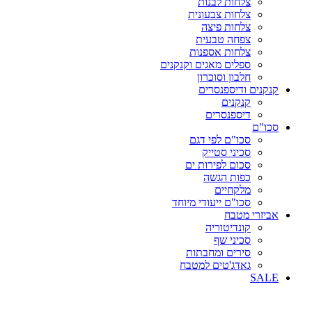
צלחות לבנות
צלחות צבעונית
צלחות פיצה
צפחה טבעית
צלחות אספנות
ספלים מאגים וקנקנים
חלבון וסוכרון
קנקנים ודיספנסרים
קנקנים
דיספנסרים
סכו"ם
סכו"ם לפי דגם
סכיני סטייק
סכום לפירות ים
כפות הגשה
מלקחיים
סכו"ם ייעודי מיוחד
אביזרי מטבח
קונדיטוריה
סכיני שף
סירים ומחבתות
גאדג'טים למטבח
SALE