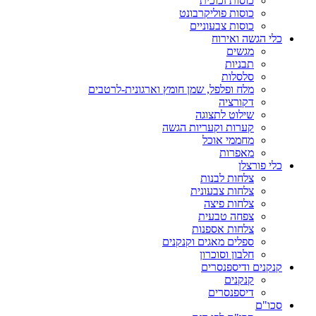
כוסות זכוכית
כוסות פוליקרבונט
כוסות צבעוניים
כלי הגשה ואירוח
מגשים
תבניות
סלסלות
מלח ופלפל, שמן חומץ וארגונית-לרטבים
דקורציה
שילוט לתצוגה
קערות וקעריות הגשה
מחממי אוכל
מאפרות
כלי פורצלן
צלחות לבנות
צלחות צבעונית
צלחות פיצה
צפחה טבעית
צלחות אספנות
ספלים מאגים וקנקנים
חלבון וסוכרון
קנקנים ודיספנסרים
קנקנים
דיספנסרים
סכו"ם