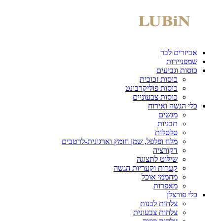
אביזרים לבר
שמפניירות
כוסות וגביעים
כוסות זכוכית
כוסות פוליקרבונט
כוסות צבעוניים
כלי הגשה ואירוח
מגשים
תבניות
סלסלות
מלח ופלפל, שמן חומץ וארגונית-לרטבים
דקורציה
שילוט לתצוגה
קערות וקעריות הגשה
מחממי אוכל
מאפרות
כלי פורצלן
צלחות לבנות
צלחות צבעונית