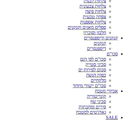
צלחות לבנות
צלחות צבעונית
צלחות פיצה
צפחה טבעית
צלחות אספנות
ספלים מאגים וקנקנים
חלבון וסוכרון
קנקנים ודיספנסרים
קנקנים
דיספנסרים
סכו"ם
סכו"ם לפי דגם
סכיני סטייק
סכום לפירות ים
כפות הגשה
מלקחיים
סכו"ם ייעודי מיוחד
אביזרי מטבח
קונדיטוריה
סכיני שף
סירים ומחבתות
גאדג'טים למטבח
SALE