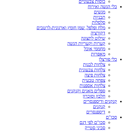
כוסות צבעוניים
כלי הגשה ואירוח
מגשים
תבניות
סלסלות
מלח ופלפל, שמן חומץ וארגונית-לרטבים
דקורציה
שילוט לתצוגה
קערות וקעריות הגשה
מחממי אוכל
מאפרות
כלי פורצלן
צלחות לבנות
צלחות צבעונית
צלחות פיצה
צפחה טבעית
צלחות אספנות
ספלים מאגים וקנקנים
חלבון וסוכרון
קנקנים ודיספנסרים
קנקנים
דיספנסרים
סכו"ם
סכו"ם לפי דגם
סכיני סטייק