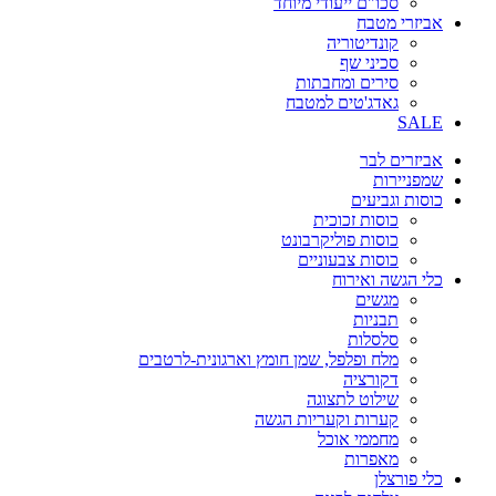
סכו"ם ייעודי מיוחד
אביזרי מטבח
קונדיטוריה
סכיני שף
סירים ומחבתות
גאדג'טים למטבח
SALE
אביזרים לבר
שמפניירות
כוסות וגביעים
כוסות זכוכית
כוסות פוליקרבונט
כוסות צבעוניים
כלי הגשה ואירוח
מגשים
תבניות
סלסלות
מלח ופלפל, שמן חומץ וארגונית-לרטבים
דקורציה
שילוט לתצוגה
קערות וקעריות הגשה
מחממי אוכל
מאפרות
כלי פורצלן