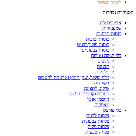
לאתר המוסדי
קטגוריות נבחרות
אביזרים לבר
שמפניירות
כוסות וגביעים
כוסות זכוכית
כוסות פוליקרבונט
כוסות צבעוניים
כלי הגשה ואירוח
מגשים
תבניות
סלסלות
מלח ופלפל, שמן חומץ וארגונית-לרטבים
דקורציה
שילוט לתצוגה
קערות וקעריות הגשה
מחממי אוכל
מאפרות
כלי פורצלן
צלחות לבנות
צלחות צבעונית
צלחות פיצה
צפחה טבעית