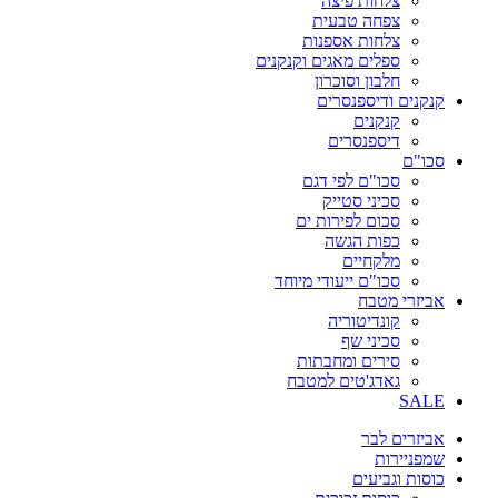
צלחות פיצה
צפחה טבעית
צלחות אספנות
ספלים מאגים וקנקנים
חלבון וסוכרון
קנקנים ודיספנסרים
קנקנים
דיספנסרים
סכו"ם
סכו"ם לפי דגם
סכיני סטייק
סכום לפירות ים
כפות הגשה
מלקחיים
סכו"ם ייעודי מיוחד
אביזרי מטבח
קונדיטוריה
סכיני שף
סירים ומחבתות
גאדג'טים למטבח
SALE
אביזרים לבר
שמפניירות
כוסות וגביעים