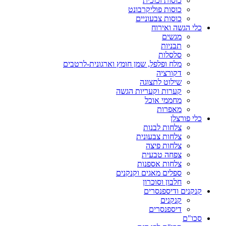
כוסות זכוכית
כוסות פוליקרבונט
כוסות צבעוניים
כלי הגשה ואירוח
מגשים
תבניות
סלסלות
מלח ופלפל, שמן חומץ וארגונית-לרטבים
דקורציה
שילוט לתצוגה
קערות וקעריות הגשה
מחממי אוכל
מאפרות
כלי פורצלן
צלחות לבנות
צלחות צבעונית
צלחות פיצה
צפחה טבעית
צלחות אספנות
ספלים מאגים וקנקנים
חלבון וסוכרון
קנקנים ודיספנסרים
קנקנים
דיספנסרים
סכו"ם