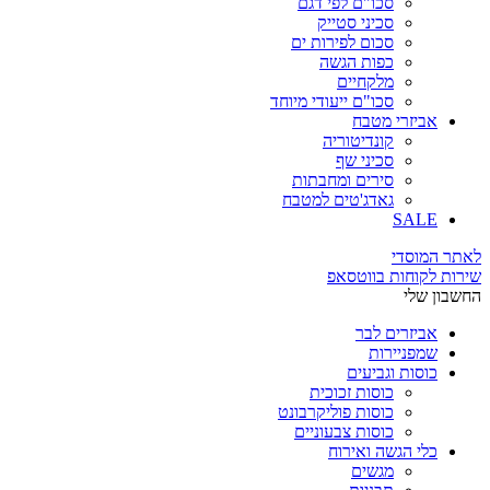
סכו"ם לפי דגם
סכיני סטייק
סכום לפירות ים
כפות הגשה
מלקחיים
סכו"ם ייעודי מיוחד
אביזרי מטבח
קונדיטוריה
סכיני שף
סירים ומחבתות
גאדג'טים למטבח
SALE
לאתר המוסדי
שירות לקוחות בווטסאפ
החשבון שלי
אביזרים לבר
שמפניירות
כוסות וגביעים
כוסות זכוכית
כוסות פוליקרבונט
כוסות צבעוניים
כלי הגשה ואירוח
מגשים