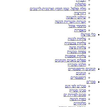
תבניות
סלסלות
מלח ופלפל, שמן חומץ וארגונית-לרטבים
דקורציה
שילוט לתצוגה
קערות וקעריות הגשה
מחממי אוכל
מאפרות
כלי פורצלן
צלחות לבנות
צלחות צבעונית
צלחות פיצה
צפחה טבעית
צלחות אספנות
ספלים מאגים וקנקנים
חלבון וסוכרון
קנקנים ודיספנסרים
קנקנים
דיספנסרים
סכו"ם
סכו"ם לפי דגם
סכיני סטייק
סכום לפירות ים
כפות הגשה
מלקחיים