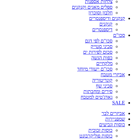
צלחות אספנות
ספלים מאגים וקנקנים
חלבון וסוכרון
קנקנים ודיספנסרים
קנקנים
דיספנסרים
סכו"ם
סכו"ם לפי דגם
סכיני סטייק
סכום לפירות ים
כפות הגשה
מלקחיים
סכו"ם ייעודי מיוחד
אביזרי מטבח
קונדיטוריה
סכיני שף
סירים ומחבתות
גאדג'טים למטבח
SALE
אביזרים לבר
שמפניירות
כוסות וגביעים
כוסות זכוכית
כוסות פוליקרבונט