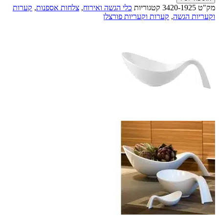
קערת
מק"ט
3420-1925
קטגוריות
כלי הגשה ואירוח
,
צלחות אספנות
,
קערות
הגשה
וקעריות הגשה
,
קערות וקעריות פורצלן
מעוצבת
עם
ידית
-
"ברך"
מפורצלן
לבן
0,60
ליטר
מסדרת
דגם
FLOW
מתוצרת
V&B