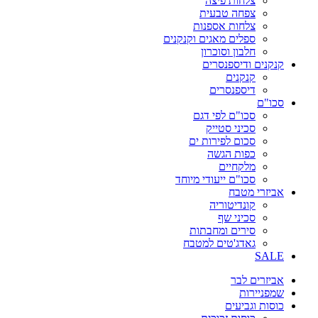
צלחות פיצה
צפחה טבעית
צלחות אספנות
ספלים מאגים וקנקנים
חלבון וסוכרון
קנקנים ודיספנסרים
קנקנים
דיספנסרים
סכו"ם
סכו"ם לפי דגם
סכיני סטייק
סכום לפירות ים
כפות הגשה
מלקחיים
סכו"ם ייעודי מיוחד
אביזרי מטבח
קונדיטוריה
סכיני שף
סירים ומחבתות
גאדג'טים למטבח
SALE
אביזרים לבר
שמפניירות
כוסות וגביעים