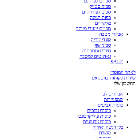
סכו"ם לפי דגם
סכיני סטייק
סכום לפירות ים
כפות הגשה
מלקחיים
סכו"ם ייעודי מיוחד
אביזרי מטבח
קונדיטוריה
סכיני שף
סירים ומחבתות
גאדג'טים למטבח
SALE
לאתר המוסדי
שירות לקוחות בווטסאפ
החשבון שלי
אביזרים לבר
שמפניירות
כוסות וגביעים
כוסות זכוכית
כוסות פוליקרבונט
כוסות צבעוניים
כלי הגשה ואירוח
מגשים