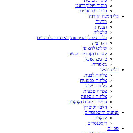
כוסות זכוכית
כוסות פוליקרבונט
כוסות צבעוניים
כלי הגשה ואירוח
מגשים
תבניות
סלסלות
מלח ופלפל, שמן חומץ וארגונית-לרטבים
דקורציה
שילוט לתצוגה
קערות וקעריות הגשה
מחממי אוכל
מאפרות
כלי פורצלן
צלחות לבנות
צלחות צבעונית
צלחות פיצה
צפחה טבעית
צלחות אספנות
ספלים מאגים וקנקנים
חלבון וסוכרון
קנקנים ודיספנסרים
קנקנים
דיספנסרים
סכו"ם