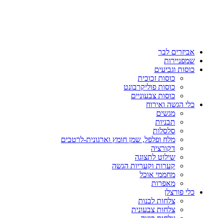
אביזרים לבר
שמפניירות
כוסות וגביעים
כוסות זכוכית
כוסות פוליקרבונט
כוסות צבעוניים
כלי הגשה ואירוח
מגשים
תבניות
סלסלות
מלח ופלפל, שמן חומץ וארגונית-לרטבים
דקורציה
שילוט לתצוגה
קערות וקעריות הגשה
מחממי אוכל
מאפרות
כלי פורצלן
צלחות לבנות
צלחות צבעונית