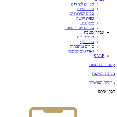
סכו"ם לפי דגם
סכיני סטייק
סכום לפירות ים
כפות הגשה
מלקחיים
סכו"ם ייעודי מיוחד
אביזרי מטבח
קונדיטוריה
סכיני שף
סירים ומחבתות
גאדג'טים למטבח
SALE
קטגוריות נוספות
הצהרת נגישות
מדיניות הפרטיות
דברו איתנו