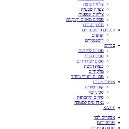
צלחות פיצה
צפחה טבעית
צלחות אספנות
ספלים מאגים וקנקנים
חלבון וסוכרון
קנקנים ודיספנסרים
קנקנים
דיספנסרים
סכו"ם
סכו"ם לפי דגם
סכיני סטייק
סכום לפירות ים
כפות הגשה
מלקחיים
סכו"ם ייעודי מיוחד
אביזרי מטבח
קונדיטוריה
סכיני שף
סירים ומחבתות
גאדג'טים למטבח
SALE
אביזרים לבר
שמפניירות
כוסות וגביעים