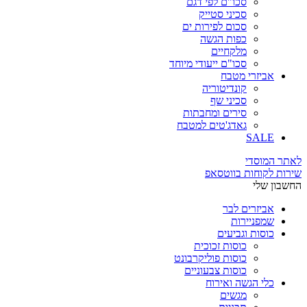
סכו"ם לפי דגם
סכיני סטייק
סכום לפירות ים
כפות הגשה
מלקחיים
סכו"ם ייעודי מיוחד
אביזרי מטבח
קונדיטוריה
סכיני שף
סירים ומחבתות
גאדג'טים למטבח
SALE
לאתר המוסדי
שירות לקוחות בווטסאפ
החשבון שלי
אביזרים לבר
שמפניירות
כוסות וגביעים
כוסות זכוכית
כוסות פוליקרבונט
כוסות צבעוניים
כלי הגשה ואירוח
מגשים