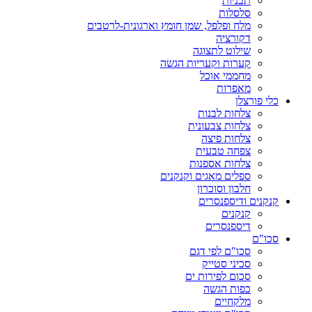
תבניות
סלסלות
מלח ופלפל, שמן חומץ וארגונית-לרטבים
דקורציה
שילוט לתצוגה
קערות וקעריות הגשה
מחממי אוכל
מאפרות
כלי פורצלן
צלחות לבנות
צלחות צבעונית
צלחות פיצה
צפחה טבעית
צלחות אספנות
ספלים מאגים וקנקנים
חלבון וסוכרון
קנקנים ודיספנסרים
קנקנים
דיספנסרים
סכו"ם
סכו"ם לפי דגם
סכיני סטייק
סכום לפירות ים
כפות הגשה
מלקחיים