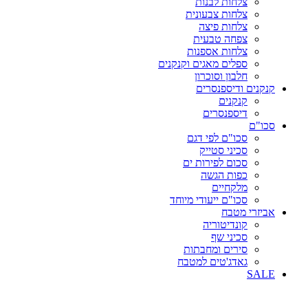
צלחות לבנות
צלחות צבעונית
צלחות פיצה
צפחה טבעית
צלחות אספנות
ספלים מאגים וקנקנים
חלבון וסוכרון
קנקנים ודיספנסרים
קנקנים
דיספנסרים
סכו"ם
סכו"ם לפי דגם
סכיני סטייק
סכום לפירות ים
כפות הגשה
מלקחיים
סכו"ם ייעודי מיוחד
אביזרי מטבח
קונדיטוריה
סכיני שף
סירים ומחבתות
גאדג'טים למטבח
SALE