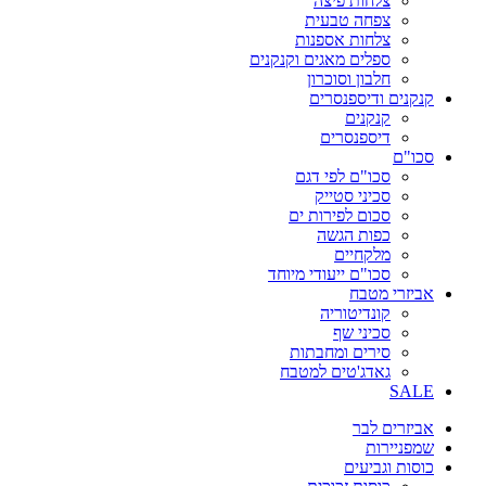
צלחות פיצה
צפחה טבעית
צלחות אספנות
ספלים מאגים וקנקנים
חלבון וסוכרון
קנקנים ודיספנסרים
קנקנים
דיספנסרים
סכו"ם
סכו"ם לפי דגם
סכיני סטייק
סכום לפירות ים
כפות הגשה
מלקחיים
סכו"ם ייעודי מיוחד
אביזרי מטבח
קונדיטוריה
סכיני שף
סירים ומחבתות
גאדג'טים למטבח
SALE
אביזרים לבר
שמפניירות
כוסות וגביעים