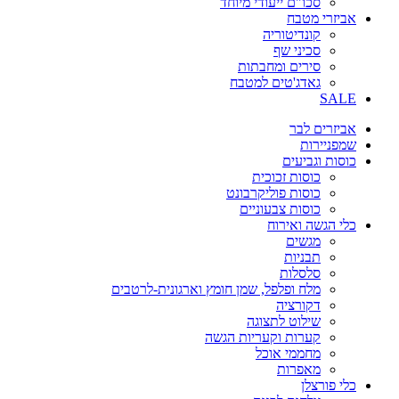
סכו"ם ייעודי מיוחד
אביזרי מטבח
קונדיטוריה
סכיני שף
סירים ומחבתות
גאדג'טים למטבח
SALE
אביזרים לבר
שמפניירות
כוסות וגביעים
כוסות זכוכית
כוסות פוליקרבונט
כוסות צבעוניים
כלי הגשה ואירוח
מגשים
תבניות
סלסלות
מלח ופלפל, שמן חומץ וארגונית-לרטבים
דקורציה
שילוט לתצוגה
קערות וקעריות הגשה
מחממי אוכל
מאפרות
כלי פורצלן