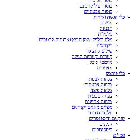
כוסות זכוכית
כוסות פוליקרבונט
כוסות צבעוניים
כלי הגשה ואירוח
מגשים
תבניות
סלסלות
מלח ופלפל, שמן חומץ וארגונית-לרטבים
דקורציה
שילוט לתצוגה
קערות וקעריות הגשה
מחממי אוכל
מאפרות
כלי פורצלן
צלחות לבנות
צלחות צבעונית
צלחות פיצה
צפחה טבעית
צלחות אספנות
ספלים מאגים וקנקנים
חלבון וסוכרון
קנקנים ודיספנסרים
קנקנים
דיספנסרים
סכו"ם