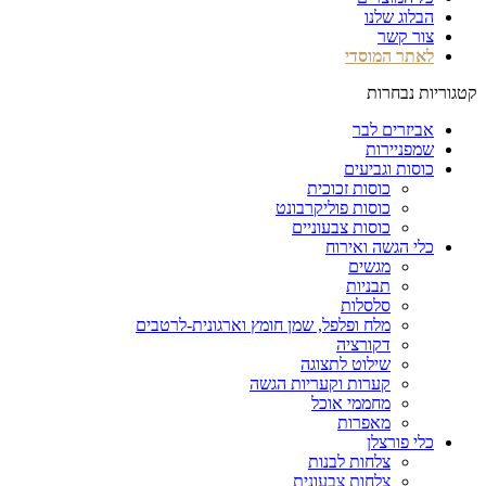
הבלוג שלנו
צור קשר
לאתר המוסדי
קטגוריות נבחרות
אביזרים לבר
שמפניירות
כוסות וגביעים
כוסות זכוכית
כוסות פוליקרבונט
כוסות צבעוניים
כלי הגשה ואירוח
מגשים
תבניות
סלסלות
מלח ופלפל, שמן חומץ וארגונית-לרטבים
דקורציה
שילוט לתצוגה
קערות וקעריות הגשה
מחממי אוכל
מאפרות
כלי פורצלן
צלחות לבנות
צלחות צבעונית