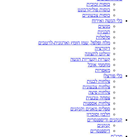
כוסות זכוכית
כוסות פוליקרבונט
כוסות צבעוניים
כלי הגשה ואירוח
מגשים
תבניות
סלסלות
מלח ופלפל, שמן חומץ וארגונית-לרטבים
דקורציה
שילוט לתצוגה
קערות וקעריות הגשה
מחממי אוכל
מאפרות
כלי פורצלן
צלחות לבנות
צלחות צבעונית
צלחות פיצה
צפחה טבעית
צלחות אספנות
ספלים מאגים וקנקנים
חלבון וסוכרון
קנקנים ודיספנסרים
קנקנים
דיספנסרים
סכו"ם