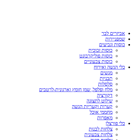
אביזרים לבר
שמפניירות
כוסות וגביעים
כוסות זכוכית
כוסות פוליקרבונט
כוסות צבעוניים
כלי הגשה ואירוח
מגשים
תבניות
סלסלות
מלח ופלפל, שמן חומץ וארגונית-לרטבים
דקורציה
שילוט לתצוגה
קערות וקעריות הגשה
מחממי אוכל
מאפרות
כלי פורצלן
צלחות לבנות
צלחות צבעונית